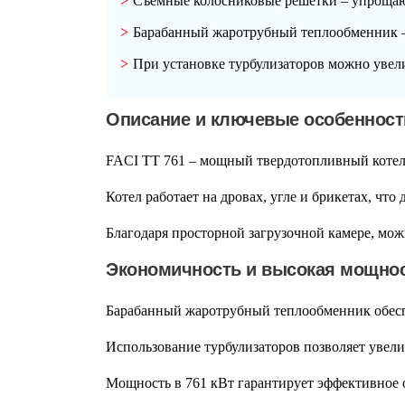
Съемные колосниковые решетки – упрощают
Барабанный жаротрубный теплообменник – 
При установке турбулизаторов можно увел
Описание и ключевые особенност
FACI TT 761
– мощный твердотопливный котел 
Котел работает на
дровах, угле и брикетах
, что
Благодаря
просторной загрузочной камере
, мож
Экономичность и высокая мощно
Барабанный
жаротрубный теплообменник
обесп
Использование
турбулизаторов
позволяет увел
Мощность в
761 кВт
гарантирует эффективное 