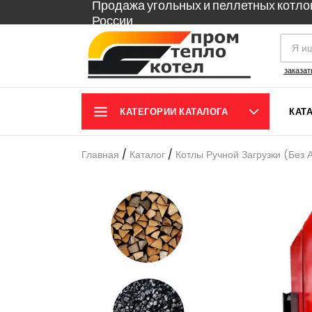
Продажа угольных и пеллетных котло
России
заказат
КАТЕГОРИИ КАТАЛОГА
КАТ
Главная
/
Каталог
/
Котлы Ручной Загрузки (без 