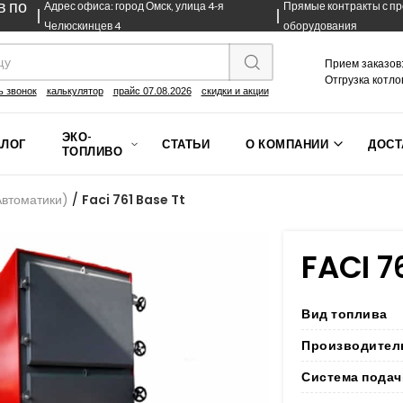
в по
Адрес офиса: город Омск, улица 4-я
Прямые контракты с п
Челюскинцев 4
оборудования
Прием заказов:
Отгрузка котло
ь звонок
калькулятор
прайс 07.08.2026
скидки и акции
ЭКО-
АЛОГ
СТАТЬИ
О КОМПАНИИ
ДОСТ
ТОПЛИВО
Автоматики)
/
Faci 761 Base Tt
FACI 7
Вид топлива
Производител
Система подач