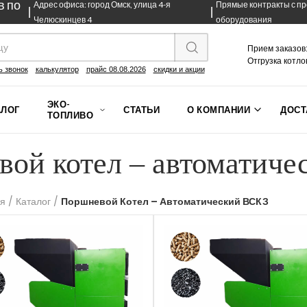
в по
Адрес офиса: город Омск, улица 4-я
Прямые контракты с п
Челюскинцев 4
оборудования
Прием заказов:
Отгрузка котло
ь звонок
калькулятор
прайс 08.08.2026
скидки и акции
ЭКО-
АЛОГ
СТАТЬИ
О КОМПАНИИ
ДОСТ
ТОПЛИВО
ой котел – автоматич
ая
/
Каталог
/
Поршневой Котел – Автоматический ВСКЗ