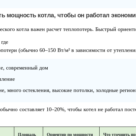
ь мощность котла, чтобы он работал эконом
еского котла важен расчет теплопотерь. Быстрый ориент
, где
отери (обычно 60–150 Вт/м² в зависимости от утепления
ие, современный дом
пление
ние, много остекления, высокие потолки, холодные регио
 обычно составляет
10–20%
, чтобы котел не работал пос
Площадь
Ориентир по мощности
Что уточнить пр