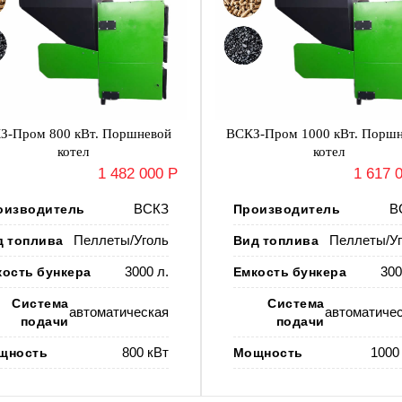
З-Пром 800 кВт. Поршневой
ВСКЗ-Пром 1000 кВт. Порш
котел
котел
1 482 000 Р
1 617 
оизводитель
ВСКЗ
Производитель
В
д топлива
Пеллеты/Уголь
Вид топлива
Пеллеты/Уг
кость бункера
3000 л.
Емкость бункера
300
Система
Система
автоматическая
автоматиче
подачи
подачи
щность
800 кВт
Мощность
1000