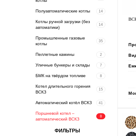
котлы
Полуавтоматические котлы
14
ВСК
Котлы ручной загрузки (без
14
автоматики)
Промышленные газовые
35
котлы
Пр
Пеллетные камины
2
Ви
Уличные бункеры и склады
7
Ем
БМК на твёрдом топливе
8
Котел длительного горения
15
ВСКЗ
Мо
Автоматический котёл ВСКЗ
41
Поршневой котел –
8
автоматический ВСКЗ
ФИЛЬТРЫ