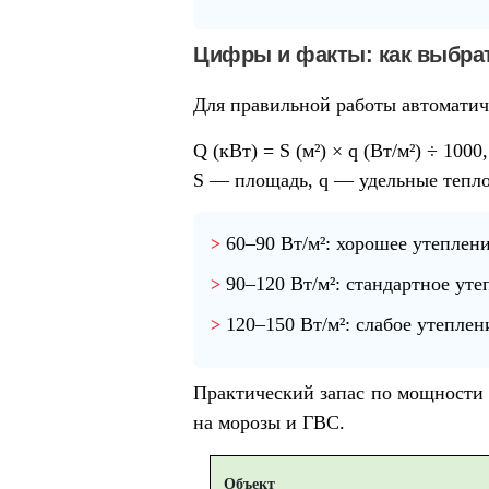
Цифры и факты: как выбрат
Для правильной работы автоматич
Q (кВт) = S (м²) × q (Вт/м²) ÷ 1000
S — площадь, q — удельные теплоп
60–90 Вт/м²
: хорошее утеплен
90–120 Вт/м²
: стандартное уте
120–150 Вт/м²
: слабое утепле
Практический запас по мощности
на морозы и ГВС.
Объект