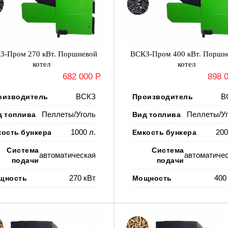
З-Пром 270 кВт. Поршневой
ВСКЗ-Пром 400 кВт. Поршн
котел
котел
682 000 Р
898 
оизводитель
ВСКЗ
Производитель
В
д топлива
Пеллеты/Уголь
Вид топлива
Пеллеты/Уг
кость бункера
1000 л.
Емкость бункера
200
Система
Система
автоматическая
автоматиче
подачи
подачи
щность
270 кВт
Мощность
400