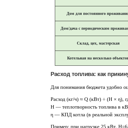
Дом для постоянного проживани
Дом/дача с периодическим прожива
Склад, цех, мастерская
Котельная на несколько объекто
Расход топлива: как прикин
Для понимания бюджета удобно оц
Расход (кг/ч) ≈ Q (кВт) ÷ (H × η)
, г
H — теплотворность топлива в кВт·
η — КПД котла (в реальной эксплу
Пример: при нагрузке 25 кВт, H=6