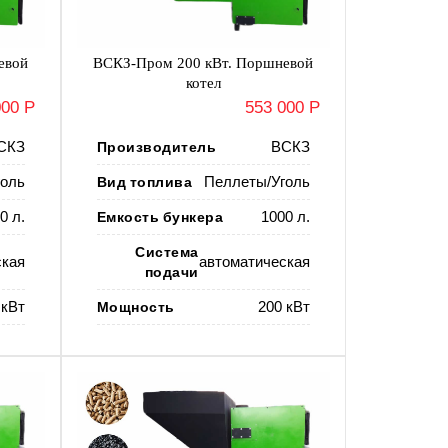
евой
ВСКЗ-Пром 200 кВт. Поршневой
котел
000 Р
553 000 Р
СКЗ
Производитель
ВСКЗ
оль
Вид топлива
Пеллеты/Уголь
0 л.
Емкость бункера
1000 л.
Система
ская
автоматическая
подачи
 кВт
Мощность
200 кВт