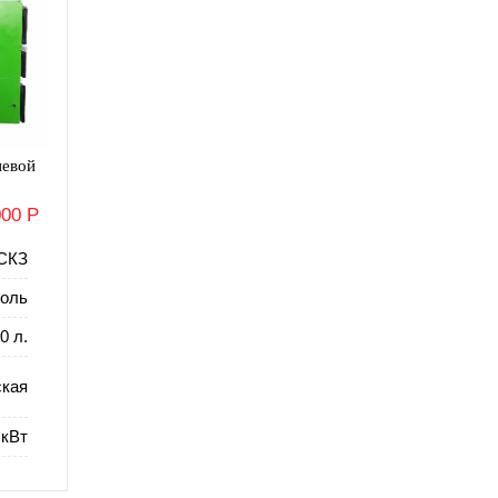
невой
000 Р
СКЗ
оль
0 л.
ская
 кВт