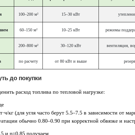
я
100–200 м²
15–30 кВт
утеплени
нием
60–150 м²
10–25 кВт
режимы поддерж
200–800 м²
30–120 кВт
вентиляция, во
в
по расчету
от 80 кВт и выше
резер
уть до покупки
енить расход топлива по тепловой нагрузке:
де
ч/кг (для угля часто берут 5.5–7.5 в зависимости от марк
атации обычно 0.80–0.90 при корректной обвязке и наст
.5 и η=0.85 получаем