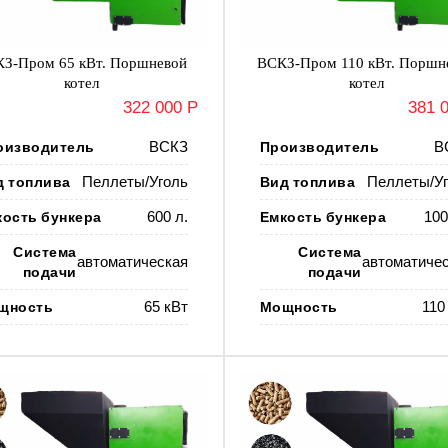
З-Пром 65 кВт. Поршневой
ВСКЗ-Пром 110 кВт. Поршн
котел
котел
322 000 Р
381 
оизводитель
ВСКЗ
Производитель
В
д топлива
Пеллеты/Уголь
Вид топлива
Пеллеты/Уг
кость бункера
600 л.
Емкость бункера
100
Система
Система
автоматическая
автоматиче
подачи
подачи
щность
65 кВт
Мощность
110