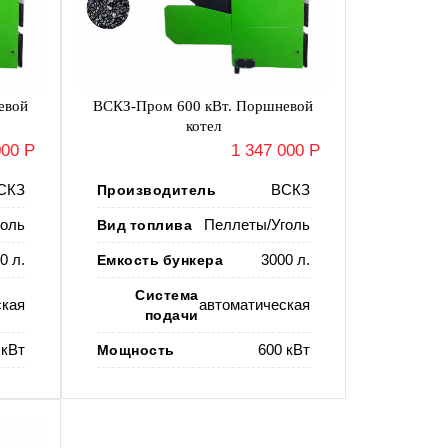
евой
ВСКЗ-Пром 600 кВт. Поршневой
котел
000 Р
1 347 000 Р
СКЗ
Производитель
ВСКЗ
оль
Вид топлива
Пеллеты/Уголь
0 л.
Емкость бункера
3000 л.
Система
ская
автоматическая
подачи
 кВт
Мощность
600 кВт