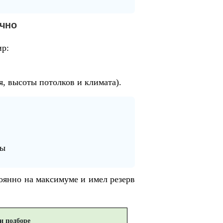
ично
ир:
, высоты потолков и климата).
ны
тоянно на максимуме и имел резерв
и подборе