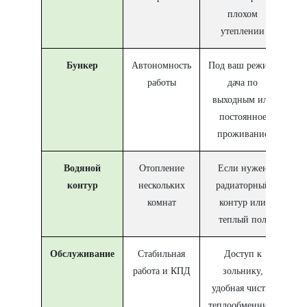
плохом
утеплении
Бункер
Автономность
Под ваш режим:
работы
дача по
выходным или
постоянное
проживание
Водяной
Отопление
Если нужен
контур
нескольких
радиаторный
комнат
контур или
теплый пол
Обслуживание
Стабильная
Доступ к
работа и КПД
зольнику,
удобная чистка
теплообменника