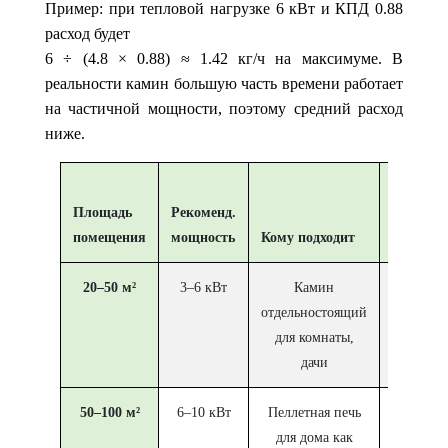
Пример: при тепловой нагрузке 6 кВт и КПД 0.88
расход будет
6 ÷ (4.8 × 0.88) ≈ 1.42 кг/ч
на максимуме. В
реальности камин большую часть времени работает
на частичной мощности, поэтому средний расход
ниже.
На что 
Площадь
Рекоменд.
в
помещения
мощность
Кому подходит
характе
20–50 м²
3–6 кВт
Камин
Ти
отдельностоящий
венти
для комнаты,
точная м
дачи
50–100 м²
6–10 кВт
Пеллетная печь
Объем б
для дома как
автома