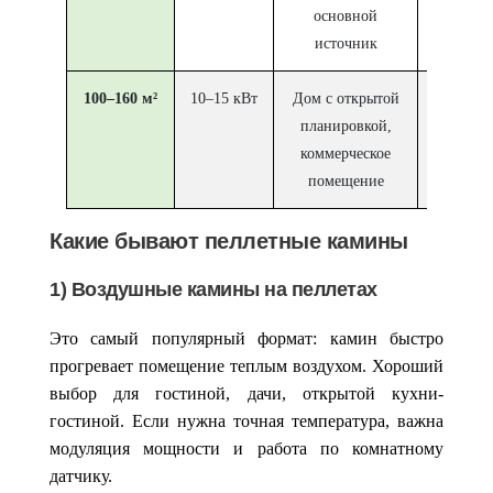
основной
реж
источник
100–160 м²
10–15 кВт
Дом с открытой
Распре
планировкой,
тепла, н
коммерческое
по тер
помещение
Какие бывают пеллетные камины
1) Воздушные камины на пеллетах
Это самый популярный формат: камин быстро
прогревает помещение теплым воздухом. Хороший
выбор для гостиной, дачи, открытой кухни-
гостиной. Если нужна точная температура, важна
модуляция мощности и работа по комнатному
датчику.