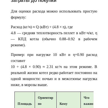
затраты до покупки
Для оценки расхода можно использовать простую
формулу:
Расход (кг/ч) ≈ Q (кВт) ÷ (4.8 × η)
, где
4.8 — средняя теплотворность пеллет в кВт·ч/кг, η
— КПД котла (обычно 0.88–0.92 в рабочем
режиме).
Пример: при нагрузке 10 кВт и η=0.90 расход
составит
10 ÷ (4.8 × 0.90) ≈ 2.31 кг/ч
на этом режиме. В
реальной жизни котел редко работает постоянно на
одной мощности: ночью и в межсезонье нагрузка
ниже, в морозы выше.
Ориентир
Что
Площадь
по
Кому
важно