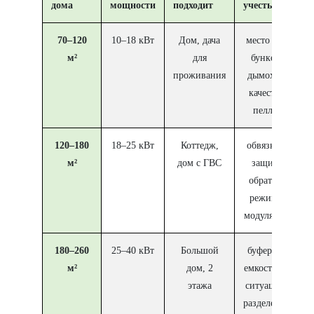
дома
мощности
подходит
учесть
70–120
10–18 кВт
Дом, дача
место под
м²
для
бункер,
проживания
дымоход,
качество
пеллет
120–180
18–25 кВт
Коттедж,
обвязка и
м²
дом с ГВС
защита
обратки,
режимы
модуляции
180–260
25–40 кВт
Большой
буферная
м²
дом, 2
емкость по
этажа
ситуации,
разделение