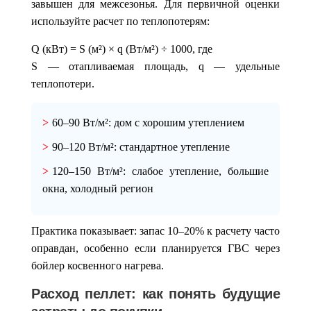
завышен для межсезонья. Для первичной оценки
используйте расчет по теплопотерям:
Q (кВт) = S (м²) × q (Вт/м²) ÷ 1000
, где
S — отапливаемая площадь, q — удельные
теплопотери.
60–90 Вт/м²
: дом с хорошим утеплением
90–120 Вт/м²
: стандартное утепление
120–150 Вт/м²
: слабое утепление, большие
окна, холодный регион
Практика показывает: запас
10–20%
к расчету часто
оправдан, особенно если планируется ГВС через
бойлер косвенного нагрева.
Расход пеллет: как понять будущие